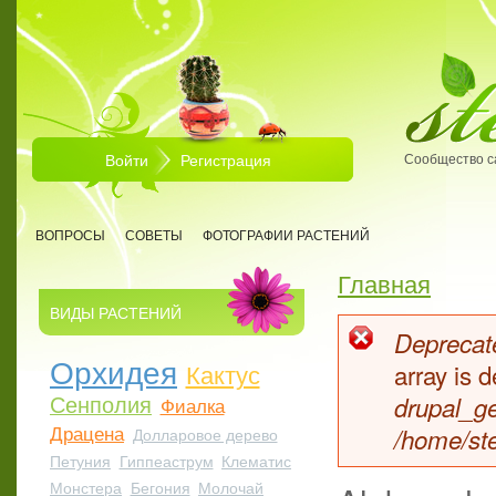
Перейти к основному содержанию
Войти
Регистрация
Сообщество с
ВОПРОСЫ
СОВЕТЫ
ФОТОГРАФИИ РАСТЕНИЙ
Главная
Вы здесь
ВИДЫ РАСТЕНИЙ
Deprecate
Сообщен
Орхидея
Кактус
array is
Сенполия
drupal_ge
Фиалка
Драцена
/home/ste
Долларовое дерево
Петуния
Гиппеаструм
Клематис
Монстера
Бегония
Молочай