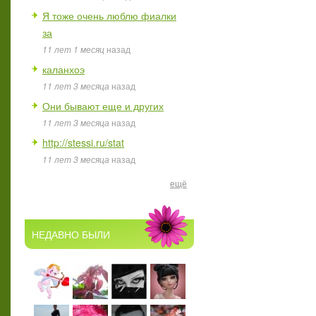
Я тоже очень люблю фиалки
за
11 лет 1 месяц
назад
каланхоэ
11 лет 3 месяца
назад
Они бывают еще и других
11 лет 3 месяца
назад
http://stessi.ru/stat
11 лет 3 месяца
назад
ещё
НЕДАВНО БЫЛИ