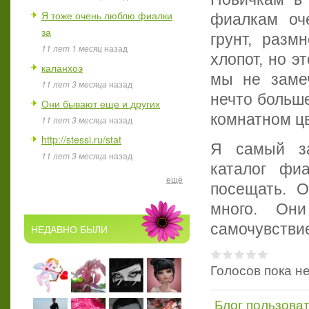
Я тоже очень люблю фиалки
фиалкам оч
за
грунт, разм
11 лет 1 месяц
назад
хлопот, но э
каланхоэ
мы не заме
11 лет 3 месяца
назад
нечто больш
Они бывают еще и других
комнатном ц
11 лет 3 месяца
назад
http://stessi.ru/stat
Я самый за
11 лет 3 месяца
назад
каталог фи
ещё
посещать. 
много. Они
самочувствие
НЕДАВНО БЫЛИ
Голосов пока н
Блог пользова