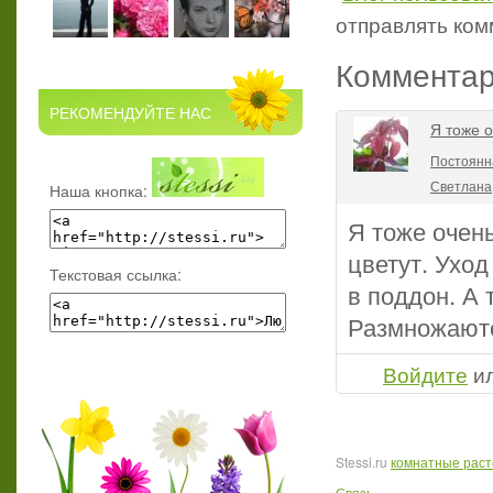
отправлять ко
Коммента
РЕКОМЕНДУЙТЕ НАС
Я тоже 
Постоянна
Светлана
Наша кнопка:
Я тоже очень
цветут. Уход
Текстовая ссылка:
в поддон. А 
Размножаютс
Войдите
и
Stessi.ru
комнатные рас
Связь