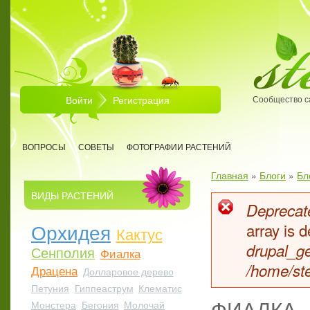
Перейти к основному содержанию
Войти
Регистрация
Сообщество с
ВОПРОСЫ
СОВЕТЫ
ФОТОГРАФИИ РАСТЕНИЙ
Главная
»
Блоги
»
Бл
Вы здесь
ВИДЫ РАСТЕНИЙ
Deprecate
Сообщен
Орхидея
array is
Кактус
drupal_ge
Сенполия
Фиалка
/home/ste
Драцена
Долларовое дерево
Петуния
Гиппеаструм
Клематис
ФИАЛКА
Монстера
Бегония
Молочай