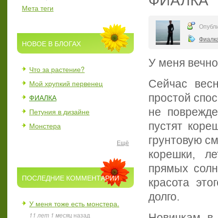
Мета теги
Опубли
Фиалк
НОВОЕ В БЛОГАХ
У меня вечно
Что за растение?
Сейчас вес
Мой хрупкий первенец
простой спос
ФИАЛКА
не поврежде
Петуния в дизайне
пустят кореш
Монстера
грунтовую см
Ещё
корешки, л
прямых солн
ПОСЛЕДНИЕ КОММЕНТАРИИ
красота это
долго.
У меня тоже есть монстера.
11 лет 1 месяц
назад
Новичкам в 