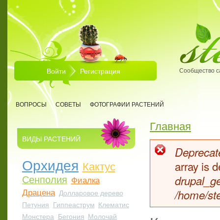
Перейти к основному содержанию
Войти
Регистрация
Сообщество с
ВОПРОСЫ
СОВЕТЫ
ФОТОГРАФИИ РАСТЕНИЙ
Главная
Вы здесь
ВИДЫ РАСТЕНИЙ
Deprecate
Сообщен
Орхидея
Кактус
array is
Сенполия
drupal_ge
Фиалка
Драцена
/home/ste
Долларовое дерево
Петуния
Гиппеаструм
Клематис
Монстера
Бегония
Молочай