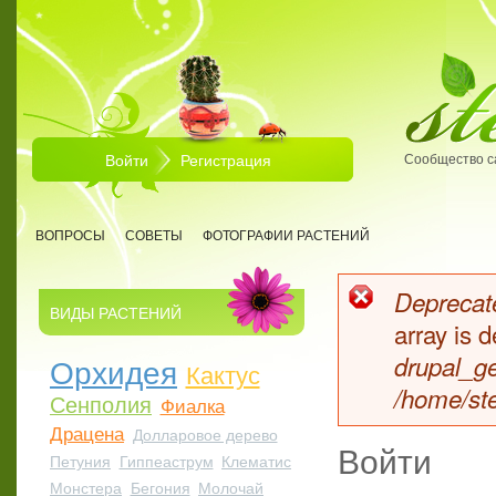
Перейти к основному содержанию
Войти
Регистрация
Сообщество с
ВОПРОСЫ
СОВЕТЫ
ФОТОГРАФИИ РАСТЕНИЙ
Deprecate
ВИДЫ РАСТЕНИЙ
Сообщен
array is
Орхидея
drupal_ge
Кактус
/home/ste
Сенполия
Фиалка
Драцена
Долларовое дерево
Войти
Петуния
Гиппеаструм
Клематис
Монстера
Бегония
Молочай