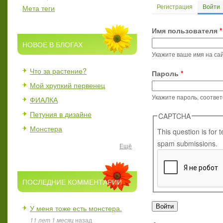
Регистрация
Войти
(
Мета теги
Главные вкл
Имя пользователя
*
НОВОЕ В БЛОГАХ
Укажите ваше имя на сай
Что за растение?
Пароль
*
Мой хрупкий первенец
Укажите пароль, соотве
ФИАЛКА
Петуния в дизайне
CAPTCHA
Монстера
This question is for
spam submissions.
Ещё
ПОСЛЕДНИЕ КОММЕНТАРИИ
У меня тоже есть монстера.
11 лет 1 месяц
назад