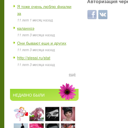
Авторизация чере
Я тоже очень люблю фиалки
за
Login with Facebook
Login with ВКон
11 лет 1 месяц
назад
каланхоэ
11 лет 3 месяца
назад
Они бывают еще и других
11 лет 3 месяца
назад
http://stessi.ru/stat
11 лет 3 месяца
назад
ещё
НЕДАВНО БЫЛИ