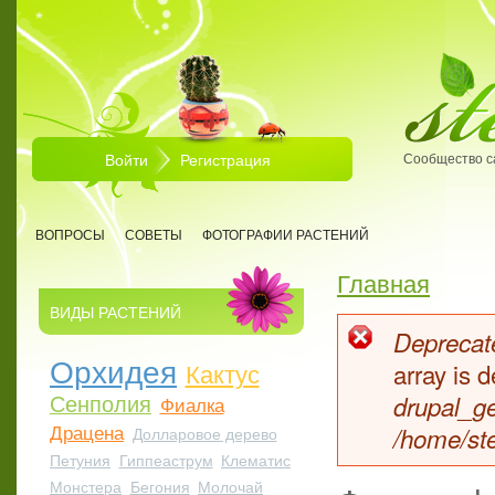
Перейти к основному содержанию
Войти
Регистрация
Сообщество с
ВОПРОСЫ
СОВЕТЫ
ФОТОГРАФИИ РАСТЕНИЙ
Главная
Вы здесь
ВИДЫ РАСТЕНИЙ
Deprecate
Сообщен
Орхидея
Кактус
array is
Сенполия
drupal_ge
Фиалка
Драцена
/home/ste
Долларовое дерево
Петуния
Гиппеаструм
Клематис
Монстера
Бегония
Молочай