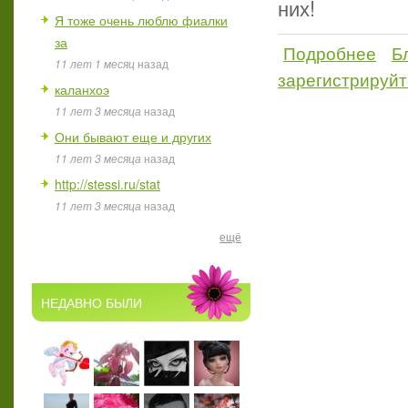
них!
Я тоже очень люблю фиалки
за
Подробнее
Б
о Луго
11 лет 1 месяц
назад
зарегистрируйт
каланхоэ
11 лет 3 месяца
назад
Они бывают еще и других
11 лет 3 месяца
назад
http://stessi.ru/stat
11 лет 3 месяца
назад
ещё
НЕДАВНО БЫЛИ