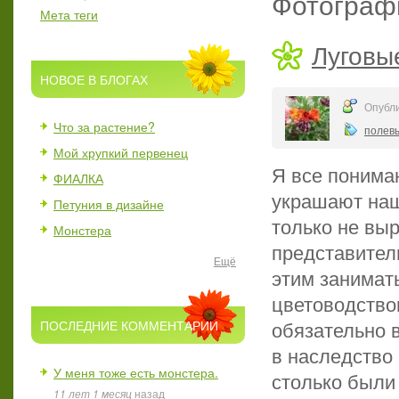
Фотограф
Мета теги
Луговые
НОВОЕ В БЛОГАХ
Опубли
Что за растение?
полев
Мой хрупкий первенец
Я все понима
ФИАЛКА
украшают наш
Петуния в дизайне
только не вы
Монстера
представител
Ещё
этим занимать
цветоводство
обязательно 
ПОСЛЕДНИЕ КОММЕНТАРИИ
в наследство 
У меня тоже есть монстера.
столько были 
11 лет 1 месяц
назад