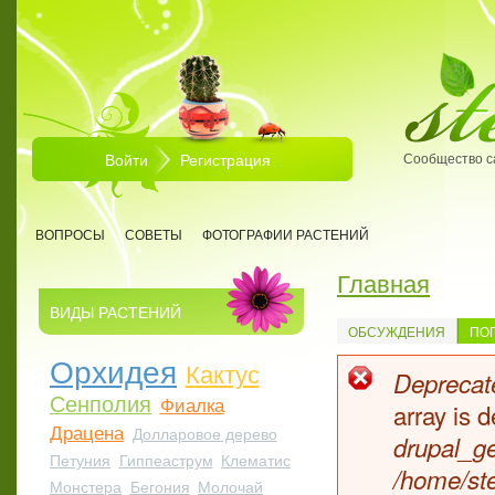
Перейти к основному содержанию
Войти
Регистрация
Сообщество с
ВОПРОСЫ
СОВЕТЫ
ФОТОГРАФИИ РАСТЕНИЙ
Главная
Вы здесь
ВИДЫ РАСТЕНИЙ
ОБСУЖДЕНИЯ
ПО
Орхидея
Кактус
Deprecate
Сообщен
Сенполия
Фиалка
array is
Драцена
Долларовое дерево
drupal_ge
Петуния
Гиппеаструм
Клематис
/home/ste
Монстера
Бегония
Молочай