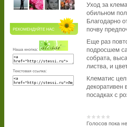
Уход за клем
обильном пол
Благодарно от
почву предпо
РЕКОМЕНДУЙТЕ НАС
Еще раз повто
подросшем сад
Наша кнопка:
собрата, выса
листва, и цве
Текстовая ссылка:
Клематис цел
декоративен в
посадках с р
Голосов пока н