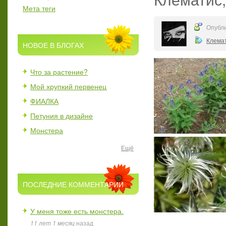
Мета теги
Опубли
Клема
НОВОЕ В БЛОГАХ
Что за растение?
Мой хрупкий первенец
ФИАЛКА
Петуния в дизайне
Монстера
Ещё
ПОСЛЕДНИЕ КОММЕНТАРИИ
У меня тоже есть монстера.
11 лет 1 месяц
назад