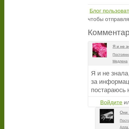
Блог пользова
чтобы отправл
Коммента
Я и не з
Постоянна
Медлена
Я и не знала
за информац
постараюсь н
Войдите
и
Они 
Посто
Алла 