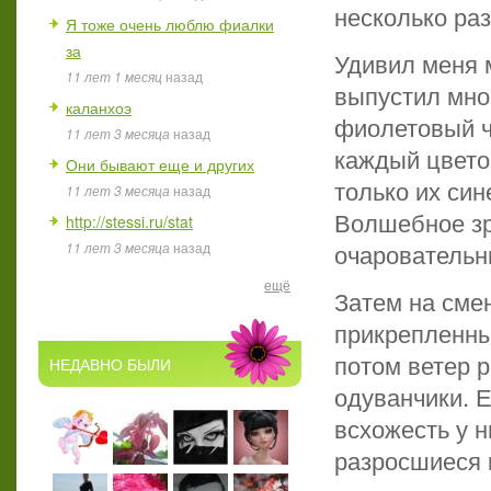
несколько раз
Я тоже очень люблю фиалки
за
Удивил меня 
11 лет 1 месяц
назад
выпустил мног
каланхоэ
фиолетовый ч
11 лет 3 месяца
назад
каждый цвето
Они бывают еще и других
только их си
11 лет 3 месяца
назад
Волшебное зр
http://stessi.ru/stat
очаровательн
11 лет 3 месяца
назад
ещё
Затем на сме
прикрепленны
потом ветер р
НЕДАВНО БЫЛИ
одуванчики. Е
всхожесть у н
разросшиеся 