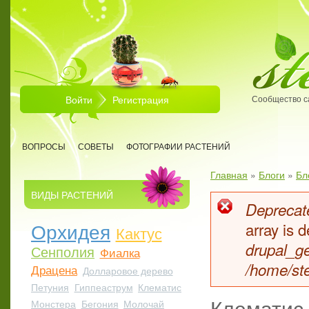
Перейти к основному содержанию
Войти
Регистрация
Сообщество с
ВОПРОСЫ
СОВЕТЫ
ФОТОГРАФИИ РАСТЕНИЙ
Главная
»
Блоги
»
Бл
Вы здесь
ВИДЫ РАСТЕНИЙ
Deprecate
Сообщен
Орхидея
array is
Кактус
drupal_ge
Сенполия
Фиалка
/home/ste
Драцена
Долларовое дерево
Петуния
Гиппеаструм
Клематис
Клематис,
Монстера
Бегония
Молочай