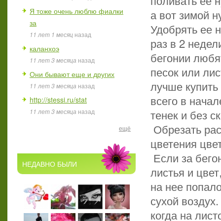
поливать ее н
Я тоже очень люблю фиалки
а вот зимой н
за
Удобрять ее н
11 лет 1 месяц
назад
раз в 2 неде
каланхоэ
бегонии любят
11 лет 3 месяца
назад
песок или ли
Они бывают еще и других
лучше купить
11 лет 3 месяца
назад
всего в начал
http://stessi.ru/stat
тенек и без с
11 лет 3 месяца
назад
Обрезать рас
ещё
цветения цвет
Если за бего
НЕДАВНО БЫЛИ
листья и цвет,
на нее попал
сухой воздух.
когда на лис