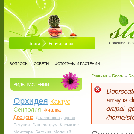
Перейти к основному содержанию
Войти
Регистрация
Сообщество с
ВОПРОСЫ
СОВЕТЫ
ФОТОГРАФИИ РАСТЕНИЙ
Главная
»
Блоги
»
Бл
Вы здесь
ВИДЫ РАСТЕНИЙ
Deprecate
Сообщен
Орхидея
array is
Кактус
drupal_ge
Сенполия
Фиалка
/home/ste
Драцена
Долларовое дерево
Петуния
Гиппеаструм
Клематис
Советы по
Монстера
Бегония
Молочай