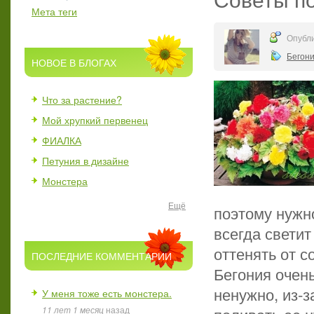
Мета теги
Опубли
Бегон
НОВОЕ В БЛОГАХ
Что за растение?
Мой хрупкий первенец
ФИАЛКА
Петуния в дизайне
Монстера
Ещё
поэтому нужно
всегда светит
оттенять от с
ПОСЛЕДНИЕ КОММЕНТАРИИ
Бегония очен
ненужно, из-з
У меня тоже есть монстера.
11 лет 1 месяц
назад