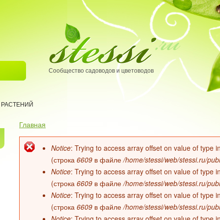
Сообщество садоводов и цветоводов
 РАСТЕНИЙ
Главная
Вы здесь
Notice
: Trying to access array offset on value of type
Сообщение об ошибке
(строка
6609
в файле
/home/stessi/web/stessi.ru/pub
Notice
: Trying to access array offset on value of type
(строка
6609
в файле
/home/stessi/web/stessi.ru/pub
Notice
: Trying to access array offset on value of type
(строка
6609
в файле
/home/stessi/web/stessi.ru/pub
Notice
: Trying to access array offset on value of type