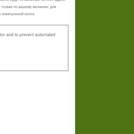
н только по вашему желанию: для
 электронной почте.
sitor and to prevent automated