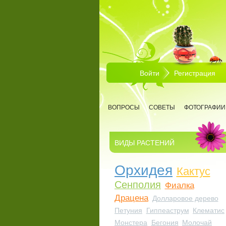
Перейти к основному содержанию
Войти
Регистрация
ВОПРОСЫ
СОВЕТЫ
ФОТОГРАФИИ
ВИДЫ РАСТЕНИЙ
Орхидея
Кактус
Сенполия
Фиалка
Драцена
Долларовое дерево
Петуния
Гиппеаструм
Клематис
Монстера
Бегония
Молочай