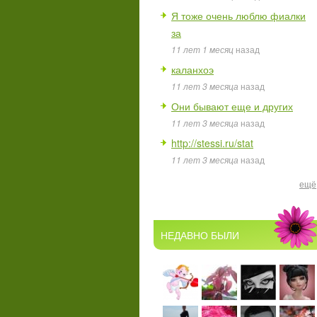
Я тоже очень люблю фиалки
за
11 лет 1 месяц
назад
каланхоэ
11 лет 3 месяца
назад
Они бывают еще и других
11 лет 3 месяца
назад
http://stessi.ru/stat
11 лет 3 месяца
назад
ещё
НЕДАВНО БЫЛИ