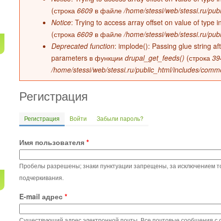
(строка
6609
в файле
/home/stessi/web/stessi.ru/pub
Notice
: Trying to access array offset on value of type
(строка
6609
в файле
/home/stessi/web/stessi.ru/pub
Deprecated function
: implode(): Passing glue string a
parameters в функции
drupal_get_feeds()
(строка
39
/home/stessi/web/stessi.ru/public_html/includes/comm
Регистрация
Регистрация
(активная вкладка)
Войти
Забыли пароль?
Главные вкладки
Имя пользователя
*
Пробелы разрешены; знаки пунктуации запрещены, за исключением точ
подчеркивания.
E-mail адрес
*
Существующий адрес электронной почты. Все почтовые сообщения с са