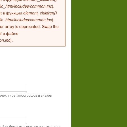
lic_html/includes/common.inc
).
 int в функции
element_children()
lic_html/includes/common.inc
).
fter array is deprecated. Swap the
4
в файле
on.inc
).
ек, тире, апострофов и знаков
йта будут отсылаться на этот адрес.