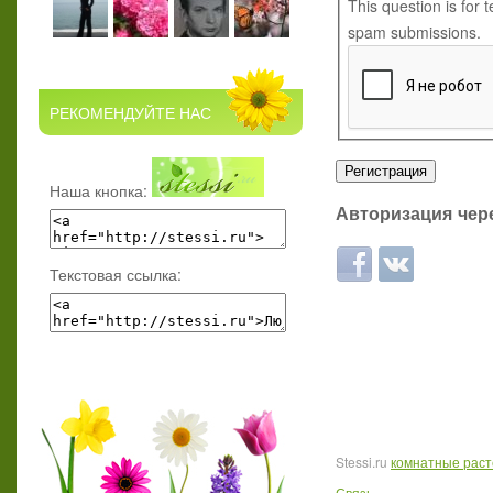
This question is for
spam submissions.
РЕКОМЕНДУЙТЕ НАС
Наша кнопка:
Авторизация чере
Login with Facebook
Login with ВКон
Текстовая ссылка:
Stessi.ru
комнатные рас
Связь