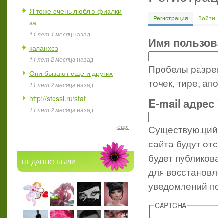
Я тоже очень люблю фиалки
Регистрация
(активная 
Войти
за
Главные вкл
11 лет 1 месяц
назад
Имя пользо
каланхоэ
11 лет 2 месяца
назад
Пробелы разреш
Они бывают еще и других
точек, тире, ап
11 лет 2 месяца
назад
http://stessi.ru/stat
E-mail адрес
11 лет 2 месяца
назад
ещё
Существующий 
сайта будут от
будет публиков
НЕДАВНО БЫЛИ
для восстановл
уведомлений по
CAPTCHA