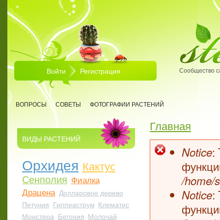
Перейти к основному содержанию
Войти
Регистрация
Сообщество с
ВОПРОСЫ
СОВЕТЫ
ФОТОГРАФИИ РАСТЕНИЙ
Главная
Вы здесь
ВИДЫ РАСТЕНИЙ
:
Notice
Сообщен
Орхидея
Кактус
функц
Сенполия
/home/s
Фиалка
Драцена
:
Notice
Долларовое дерево
Петуния
Гиппеаструм
Клематис
функц
Монстера
Бегония
Молочай