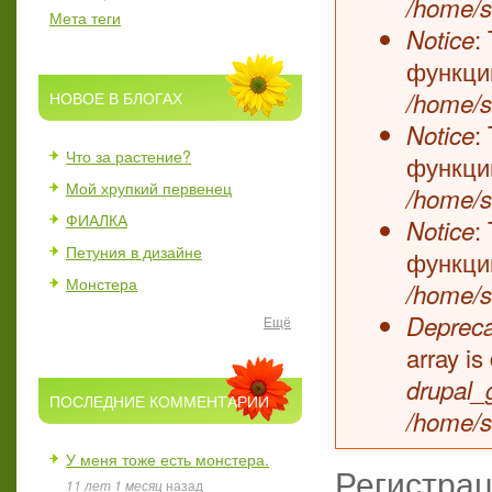
/home/s
Мета теги
:
Notice
функц
/home/s
НОВОЕ В БЛОГАХ
:
Notice
Что за растение?
функц
Мой хрупкий первенец
/home/s
ФИАЛКА
:
Notice
Петуния в дизайне
функц
Монстера
/home/s
Depreca
Ещё
array i
drupal_
ПОСЛЕДНИЕ КОММЕНТАРИИ
/home/s
У меня тоже есть монстера.
Регистра
11 лет 1 месяц
назад