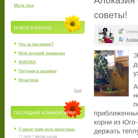
Мета теги
советы!
НОВОЕ В БЛОГАХ
Опубли
Алока
Что за растение?
Мой хрупкий первенец
Э
ФИАЛКА
д
Петуния в дизайне
у
Монстера
А
Ещё
н
п
приближенные 
ПОСЛЕДНИЕ КОММЕНТАРИИ
корни из Юго-
держать теплу
У меня тоже есть монстера.
11 лет 1 месяц
назад