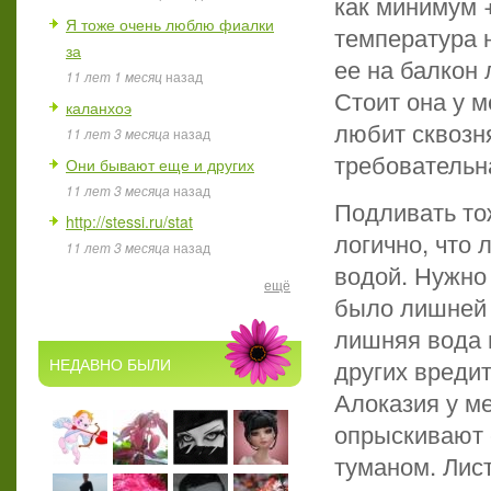
как минимум +
Я тоже очень люблю фиалки
температура 
за
ее на балкон 
11 лет 1 месяц
назад
Стоит она у м
каланхоэ
любит сквозня
11 лет 3 месяца
назад
требовательн
Они бывают еще и других
11 лет 3 месяца
назад
Подливать то
http://stessi.ru/stat
логично, что 
11 лет 3 месяца
назад
водой. Нужно 
ещё
было лишней 
лишняя вода 
других вредит
НЕДАВНО БЫЛИ
Алоказия у ме
опрыскивают 
туманом. Лис