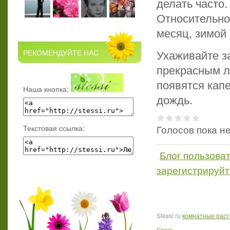
делать часто.
Относительно
месяц, зимой -
Ухаживайте з
РЕКОМЕНДУЙТЕ НАС
прекрасным л
появятся капе
Наша кнопка:
дождь.
Голосов пока н
Текстовая ссылка:
Блог пользова
зарегистрируйт
Stessi.ru
комнатные рас
Связь