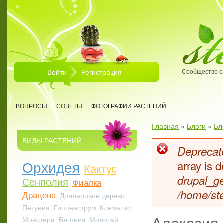
Перейти к основному содержанию
Войти
Регистрация
Сообщество с
ВОПРОСЫ
СОВЕТЫ
ФОТОГРАФИИ РАСТЕНИЙ
Главная
»
Блоги
»
Бл
Вы здесь
ВИДЫ РАСТЕНИЙ
Deprecate
Сообщен
Орхидея
array is
Кактус
drupal_ge
Сенполия
Фиалка
/home/ste
Драцена
Долларовое дерево
Петуния
Гиппеаструм
Клематис
Алоказия 
Монстера
Бегония
Молочай