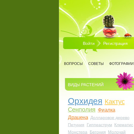
Перейти к основному содержанию
Войти
Регистрация
ВОПРОСЫ
СОВЕТЫ
ФОТОГРАФИИ
ВИДЫ РАСТЕНИЙ
Орхидея
Кактус
Сенполия
Фиалка
Драцена
Долларовое дерево
Петуния
Гиппеаструм
Клематис
Монстера
Бегония
Молочай