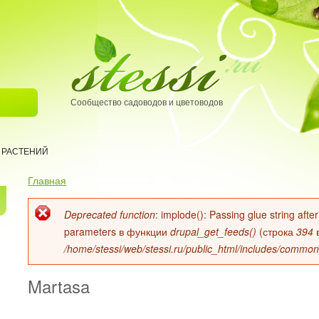
Сообщество садоводов и цветоводов
 РАСТЕНИЙ
Главная
Вы здесь
Deprecated function
: implode(): Passing glue string aft
Сообщение об ошибке
parameters в функции
drupal_get_feeds()
(строка
394
/home/stessi/web/stessi.ru/public_html/includes/common
Martasa