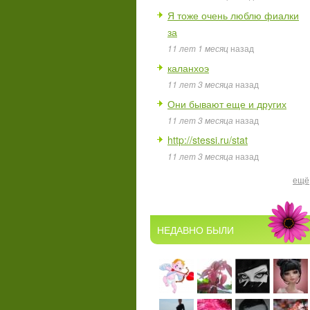
Я тоже очень люблю фиалки
за
11 лет 1 месяц
назад
каланхоэ
11 лет 3 месяца
назад
Они бывают еще и других
11 лет 3 месяца
назад
http://stessi.ru/stat
11 лет 3 месяца
назад
ещё
НЕДАВНО БЫЛИ