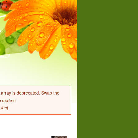
er array is deprecated. Swap the
в файле
.inc
).