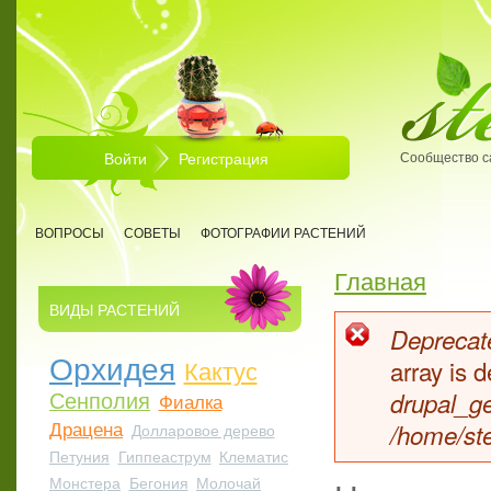
Перейти к основному содержанию
Войти
Регистрация
Сообщество с
ВОПРОСЫ
СОВЕТЫ
ФОТОГРАФИИ РАСТЕНИЙ
Главная
Вы здесь
ВИДЫ РАСТЕНИЙ
Deprecate
Сообщен
Орхидея
Кактус
array is
Сенполия
drupal_ge
Фиалка
Драцена
/home/ste
Долларовое дерево
Петуния
Гиппеаструм
Клематис
Монстера
Бегония
Молочай