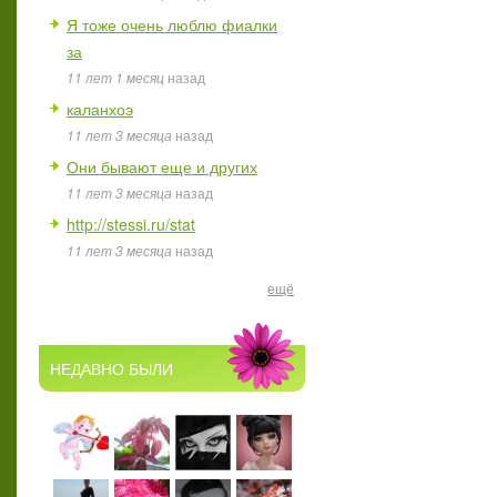
Я тоже очень люблю фиалки
за
11 лет 1 месяц
назад
каланхоэ
11 лет 3 месяца
назад
Они бывают еще и других
11 лет 3 месяца
назад
http://stessi.ru/stat
11 лет 3 месяца
назад
ещё
НЕДАВНО БЫЛИ