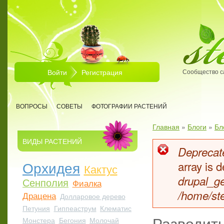
Перейти к основному содержанию
Войти
Регистрация
Сообщество с
ВОПРОСЫ
СОВЕТЫ
ФОТОГРАФИИ РАСТЕНИЙ
Главная
»
Блоги
»
Бл
Вы здесь
ВИДЫ РАСТЕНИЙ
Deprecate
Сообщен
Орхидея
array is
Кактус
drupal_ge
Сенполия
Фиалка
/home/ste
Драцена
Долларовое дерево
Петуния
Гиппеаструм
Клематис
Разводить
Монстера
Бегония
Молочай