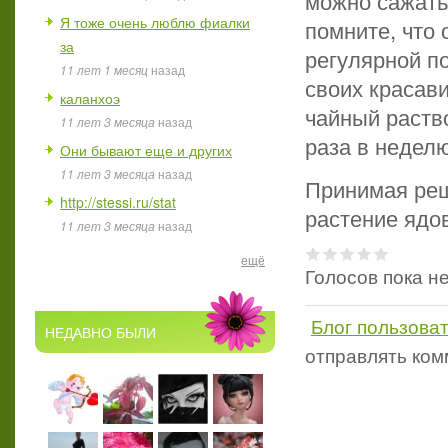
можно сажать
Я тоже очень люблю фиалки
помните, что
за
регулярной п
11 лет 1 месяц
назад
своих красав
каланхоэ
чайный раств
11 лет 3 месяца
назад
раза в недел
Они бывают еще и других
11 лет 3 месяца
назад
Принимая реш
http://stessi.ru/stat
растение ядов
11 лет 3 месяца
назад
ещё
Голосов пока н
Блог пользова
НЕДАВНО БЫЛИ
отправлять ко