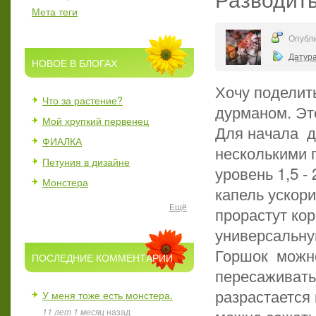
Мета теги
Опубли
Датур
НОВОЕ В БЛОГАХ
Хочу поделит
Что за растение?
дурманом. Эт
Мой хрупкий первенец
Для начала д
ФИАЛКА
несколькими п
Петуния в дизайне
уровень 1,5 -
Монстера
капель ускори
Ещё
прорастут кор
универсальную
Горшок можно
ПОСЛЕДНИЕ КОММЕНТАРИИ
пересаживать 
разрастается
У меня тоже есть монстера.
11 лет 1 месяц
назад