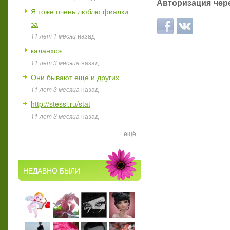
Авторизация чере
Я тоже очень люблю фиалки
за
Login with Facebook
Login with ВКон
11 лет 1 месяц
назад
каланхоэ
11 лет 3 месяца
назад
Они бывают еще и других
11 лет 3 месяца
назад
http://stessi.ru/stat
11 лет 3 месяца
назад
ещё
НЕДАВНО БЫЛИ