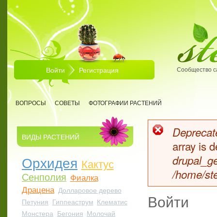
Перейти к основному содержанию
Войти
Регистрация
Сообщество с
ВОПРОСЫ
СОВЕТЫ
ФОТОГРАФИИ РАСТЕНИЙ
Deprecate
ВИДЫ РАСТЕНИЙ
Сообщен
array is
Орхидея
drupal_ge
Кактус
/home/ste
Сенполия
Фиалка
Драцена
Долларовое дерево
Войти
Петуния
Гиппеаструм
Клематис
Монстера
Бегония
Молочай