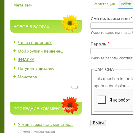
Регистрация
Войти
(
Мета теги
Главные вкл
Имя пользователя
*
НОВОЕ В БЛОГАХ
Укажите ваше имя на сай
Что за растение?
Пароль
*
Мой хрупкий первенец
Укажите пароль, соотве
ФИАЛКА
Петуния в дизайне
CAPTCHA
Монстера
This question is for
spam submissions.
Ещё
ПОСЛЕДНИЕ КОММЕНТАРИИ
У меня тоже есть монстера.
11 лет 1 месяц
назад