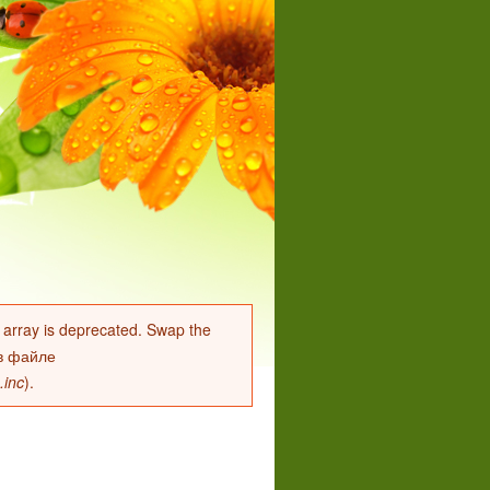
er array is deprecated. Swap the
в файле
.inc
).