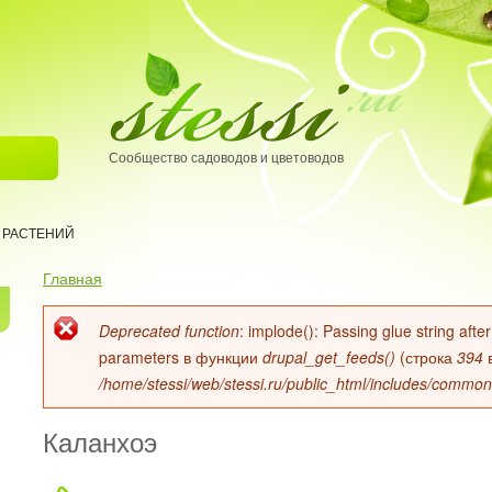
Сообщество садоводов и цветоводов
 РАСТЕНИЙ
Главная
Вы здесь
Deprecated function
: implode(): Passing glue string aft
Сообщение об ошибке
parameters в функции
drupal_get_feeds()
(строка
394
/home/stessi/web/stessi.ru/public_html/includes/common
Каланхоэ