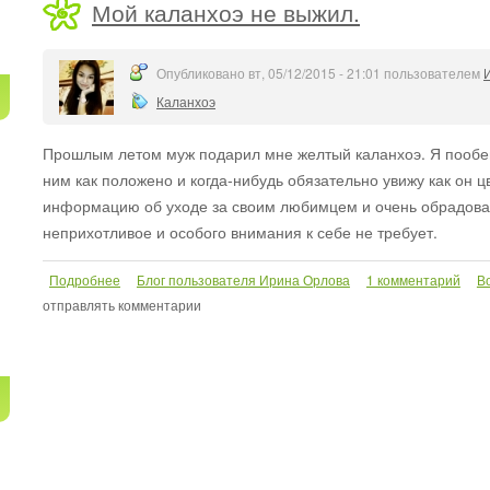
Мой каланхоэ не выжил.
Опубликовано вт, 05/12/2015 - 21:01 пользователем
Каланхоэ
Прошлым летом муж подарил мне желтый каланхоэ. Я пообещ
ним как положено и когда-нибудь обязательно увижу как он ц
информацию об уходе за своим любимцем и очень обрадовал
неприхотливое и особого внимания к себе не требует.
Подробнее
о Мой каланхоэ не выжил.
Блог пользователя Ирина Орлова
1 комментарий
В
отправлять комментарии