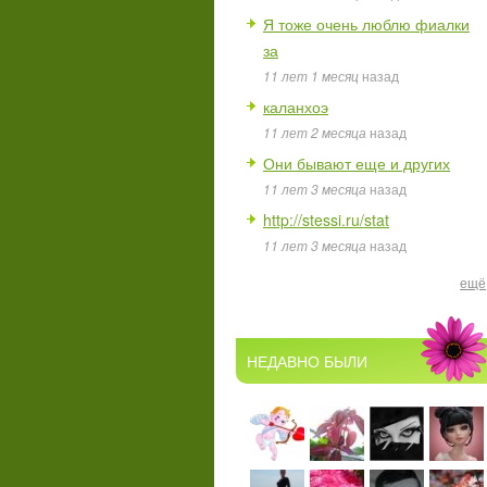
Я тоже очень люблю фиалки
за
11 лет 1 месяц
назад
каланхоэ
11 лет 2 месяца
назад
Они бывают еще и других
11 лет 3 месяца
назад
http://stessi.ru/stat
11 лет 3 месяца
назад
ещё
НЕДАВНО БЫЛИ