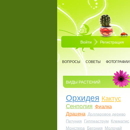
Перейти к основному содержанию
Войти
Регистрация
ВОПРОСЫ
СОВЕТЫ
ФОТОГРАФИИ
ВИДЫ РАСТЕНИЙ
Орхидея
Кактус
Сенполия
Фиалка
Драцена
Долларовое дерево
Петуния
Гиппеаструм
Клематис
Монстера
Бегония
Молочай