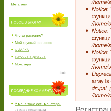
/home/s
Мета теги
:
Notice
функц
/home/s
НОВОЕ В БЛОГАХ
:
Notice
Что за растение?
функц
Мой хрупкий первенец
/home/s
ФИАЛКА
:
Notice
Петуния в дизайне
функц
Монстера
/home/s
Depreca
Ещё
array i
drupal_
ПОСЛЕДНИЕ КОММЕНТАРИИ
/home/s
У меня тоже есть монстера.
Регистра
11 лет 1 месяц
назад