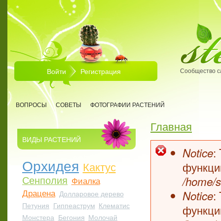
Перейти к основному содержанию
Войти
Регистрация
Сообщество с
ВОПРОСЫ
СОВЕТЫ
ФОТОГРАФИИ РАСТЕНИЙ
Главная
Вы здесь
ВИДЫ РАСТЕНИЙ
:
Notice
Сообщен
Орхидея
Кактус
функц
Сенполия
/home/s
Фиалка
Драцена
:
Notice
Долларовое дерево
Петуния
Гиппеаструм
Клематис
функц
Монстера
Бегония
Молочай