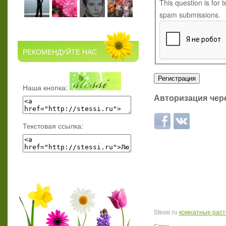
This question is for
spam submissions.
РЕКОМЕНДУЙТЕ НАС
Наша кнопка:
Авторизация чере
Login with Facebook
Login with ВКон
Текстовая ссылка:
Stessi.ru
комнатные рас
Связь