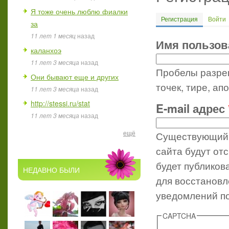
Я тоже очень люблю фиалки
Регистрация
(активная 
Войти
за
Главные вкл
11 лет 1 месяц
назад
Имя пользо
каланхоэ
11 лет 3 месяца
назад
Пробелы разреш
Они бывают еще и других
точек, тире, ап
11 лет 3 месяца
назад
http://stessi.ru/stat
E-mail адрес
11 лет 3 месяца
назад
ещё
Существующий 
сайта будут от
будет публиков
НЕДАВНО БЫЛИ
для восстановл
уведомлений по
CAPTCHA