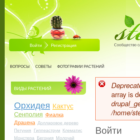
Перейти к основному содержанию
Войти
Регистрация
Сообщество с
ВОПРОСЫ
СОВЕТЫ
ФОТОГРАФИИ РАСТЕНИЙ
Deprecate
ВИДЫ РАСТЕНИЙ
Сообщен
array is
Орхидея
drupal_ge
Кактус
/home/ste
Сенполия
Фиалка
Драцена
Долларовое дерево
Войти
Петуния
Гиппеаструм
Клематис
Монстера
Бегония
Молочай