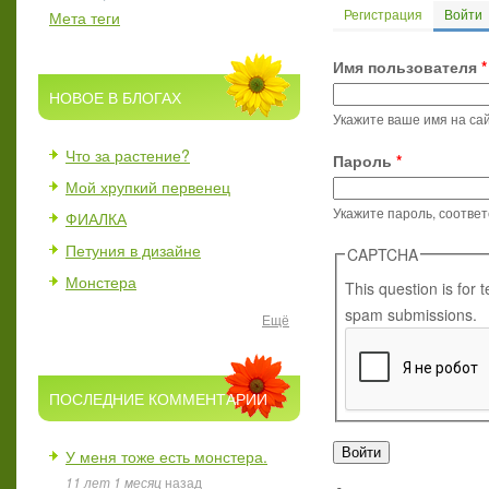
Регистрация
Войти
(
Мета теги
Главные вкл
Имя пользователя
*
НОВОЕ В БЛОГАХ
Укажите ваше имя на сай
Что за растение?
Пароль
*
Мой хрупкий первенец
Укажите пароль, соотве
ФИАЛКА
Петуния в дизайне
CAPTCHA
Монстера
This question is for
spam submissions.
Ещё
ПОСЛЕДНИЕ КОММЕНТАРИИ
У меня тоже есть монстера.
11 лет 1 месяц
назад