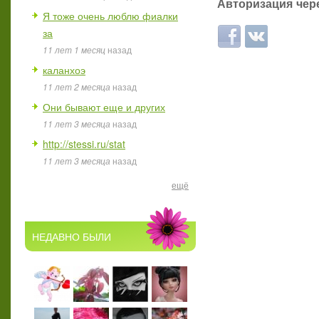
Авторизация чере
Я тоже очень люблю фиалки
за
Login with Facebook
Login with ВКон
11 лет 1 месяц
назад
каланхоэ
11 лет 2 месяца
назад
Они бывают еще и других
11 лет 3 месяца
назад
http://stessi.ru/stat
11 лет 3 месяца
назад
ещё
НЕДАВНО БЫЛИ