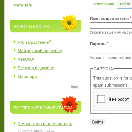
Регистрация
Войти
(
Мета теги
Главные вкл
Имя пользователя
*
НОВОЕ В БЛОГАХ
Укажите ваше имя на сай
Что за растение?
Пароль
*
Мой хрупкий первенец
Укажите пароль, соотве
ФИАЛКА
Петуния в дизайне
CAPTCHA
Монстера
This question is for
spam submissions.
Ещё
ПОСЛЕДНИЕ КОММЕНТАРИИ
У меня тоже есть монстера.
11 лет 1 месяц
назад