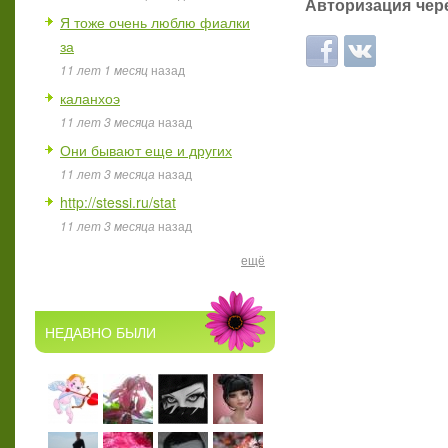
Авторизация чере
Я тоже очень люблю фиалки
за
Login with Facebook
Login with ВКон
11 лет 1 месяц
назад
каланхоэ
11 лет 3 месяца
назад
Они бывают еще и других
11 лет 3 месяца
назад
http://stessi.ru/stat
11 лет 3 месяца
назад
ещё
НЕДАВНО БЫЛИ