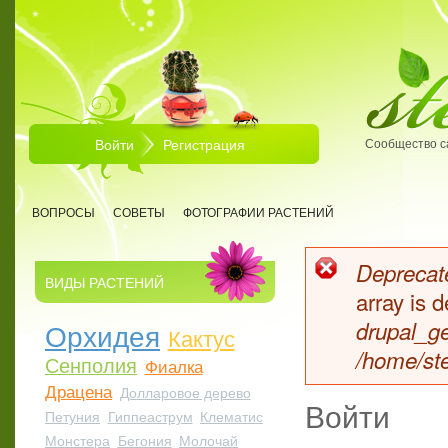
Перейти к основному содержанию
Войти
Регистрация
Сообщество с
ВОПРОСЫ
СОВЕТЫ
ФОТОГРАФИИ РАСТЕНИЙ
Deprecate
ВИДЫ РАСТЕНИЙ
Сообщен
array is
Орхидея
drupal_ge
Кактус
/home/ste
Сенполия
Фиалка
Драцена
Долларовое дерево
Войти
Петуния
Гиппеаструм
Клематис
Монстера
Бегония
Молочай