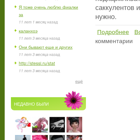
саккулентов 
Я тоже очень люблю фиалки
нужно.
за
11 лет 1 месяц
назад
Подробнее
В
каланхоэ
о Ком
11 лет 3 месяца
назад
комментарии
Они бывают еще и других
11 лет 3 месяца
назад
http://stessi.ru/stat
11 лет 3 месяца
назад
ещё
НЕДАВНО БЫЛИ