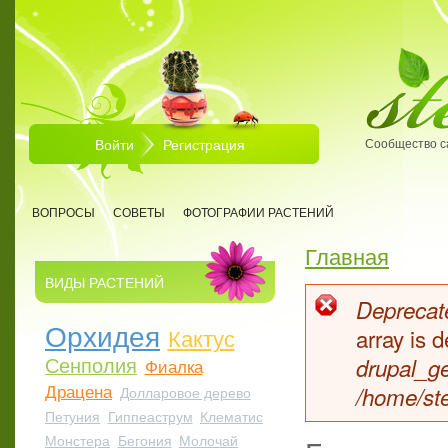
Перейти к основному содержанию
Войти
Регистрация
Сообщество с
ВОПРОСЫ
СОВЕТЫ
ФОТОГРАФИИ РАСТЕНИЙ
Главная
Вы здесь
ВИДЫ РАСТЕНИЙ
Deprecate
Сообщен
Орхидея
Кактус
array is
Сенполия
drupal_ge
Фиалка
Драцена
/home/ste
Долларовое дерево
Петуния
Гиппеаструм
Клематис
Монстера
Бегония
Молочай