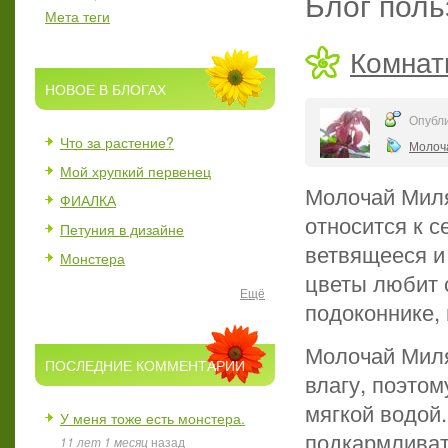
Блог поль
Мета теги
Комнат
НОВОЕ В БЛОГАХ
Опубли
Что за растение?
Молоч
Мой хрупкий первенец
Молочай Миля
ФИАЛКА
относится к 
Петуния в дизайне
ветвящееся и
Монстера
цветы любит с
Ещё
подоконнике,
Молочай Миля
ПОСЛЕДНИЕ КОММЕНТАРИИ
влагу, поэтом
мягкой водой
У меня тоже есть монстера.
подкармливат
11 лет 1 месяц
назад